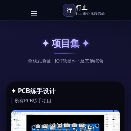
行止
行
行止由心 永绥吉劭
Toggle
navigation
✦ 项目集 ✦
全栈式验证 · IOT软硬件 · 及其他综合
✦ PCB练手设计
所有PCB练手项目