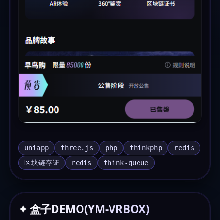
uniapp
three.js
php
thinkphp
redis
区块链存证
redis
think-queue
✦ 盒子DEMO(YM-VRBOX)